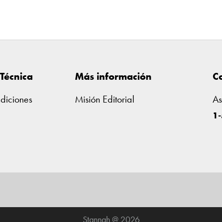
Técnica
Más información
C
diciones
Misión Editorial
As
1
Stannah @ 2026