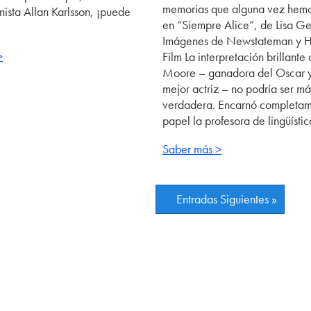
memorias que alguna vez hemo
nista Allan Karlsson, ¡puede
en “Siempre Alice”, de Lisa 
Imágenes de Newstateman y 
>
Film La interpretación brillante
Moore – ganadora del Oscar y
mejor actriz – no podría ser má
verdadera. Encarnó completam
papel la profesora de lingüísti
Saber más >
Entradas Siguientes »